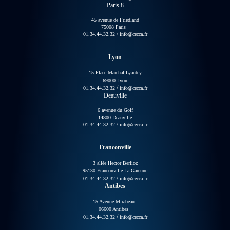
Paris 8
45 avenue de Friedland
75008 Paris
01.34.44.32.32
/
info@cecca.fr
Lyon
15 Place Marchal Lyautey
69000 Lyon
/
01.34.44.32.32
info@cecca.fr
Deauville
6 avenue du Golf
14800 Deauville
01.34.44.32.32
/
info@cecca.fr
Franconville
3 allée Hector Berlioz
95130 Franconville La Garenne
/
01.34.44.32.32
info@cecca.fr
Antibes
15 Avenue Mirabeau
06600 Antibes
/
01.34.44.32.32
info@cecca.fr