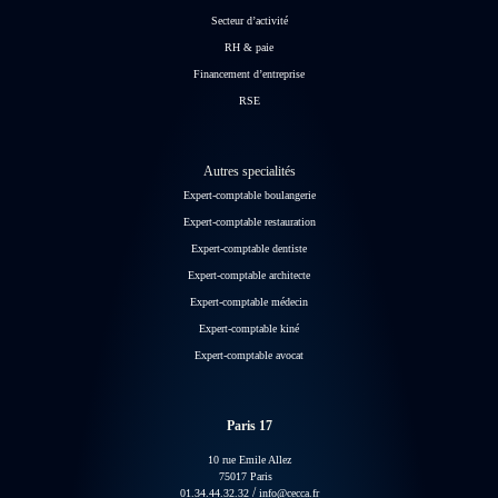
Secteur d’activité
RH & paie
Financement d’entreprise
RSE
Autres specialités
Expert-comptable boulangerie
Expert-comptable restauration
Expert-comptable dentiste
Expert-comptable architecte
Expert-comptable médecin
Expert-comptable kiné
Expert-comptable avocat
Paris 17
10 rue Emile Allez
75017 Paris
/
01.34.44.32.32
info@cecca.fr