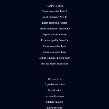
Cabinet Cecca
Expert-comptable Paris 8
Expert-comptable Paris 17
Expert-comptable Antibes
Expert-comptable Franconville
Expert-comptable Nancy
Expert-comptable Deauville
Expert-comptable Lyon
Expert-comptable Paris
Expert-comptable Ile-de-France
Tous les experts-comptables
Ressources
Expertise comptable
Digitalisation
Création d’entreprise
Pilotage financier
Entrepreneuriat