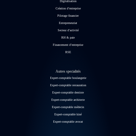
Digitalisation
Création d’entreprise
Pilotage financier
Entrepreneuriat
Secteur d’activité
RH & paie
Financement d’entreprise
RSE
Autres specialités
Expert-comptable boulangerie
Expert-comptable restauration
Expert-comptable dentiste
Expert-comptable architecte
Expert-comptable médecin
Expert-comptable kiné
Expert-comptable avocat