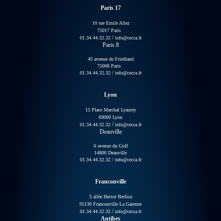
Paris 17
10 rue Emile Allez
75017 Paris
/
01.34.44.32.32
info@cecca.fr
Paris 8
45 avenue de Friedland
75008 Paris
01.34.44.32.32
/
info@cecca.fr
Lyon
15 Place Marchal Lyautey
69000 Lyon
/
01.34.44.32.32
info@cecca.fr
Deauville
6 avenue du Golf
14800 Deauville
01.34.44.32.32
/
info@cecca.fr
Franconville
3 allée Hector Berlioz
95130 Franconville La Garenne
/
01.34.44.32.32
info@cecca.fr
Antibes